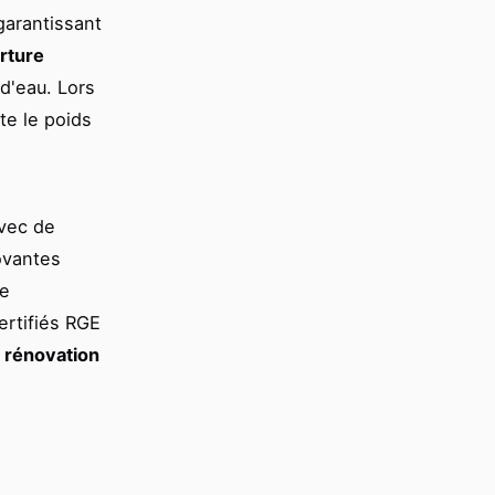
garantissant
rture
 d'eau. Lors
te le poids
avec de
ovantes
ne
ertifiés RGE
n
rénovation