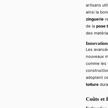
artisans ut
ainsi la bon
zinguerie
re
de la
pose t
des matéria
Innovations
Les avancée
nouveaux ma
comme les t
constructio
adoptent c
toiture
dura
Coûts et 