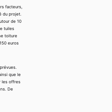
rs facteurs,
é du projet.
utour de 10
e tuiles
e toiture
 150 euros
mprévues.
insi que le
 les offres
ins. De