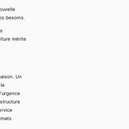
ouvelle
vos besoins.
es
iture mérite
maison. Un
la
 d'urgence
 structure
ervice
limats