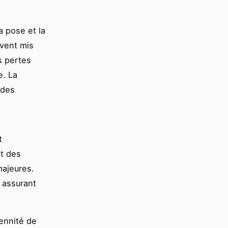
a pose et la
uvent mis
es pertes
e. La
 des
t
nt des
majeures.
, assurant
ennité de