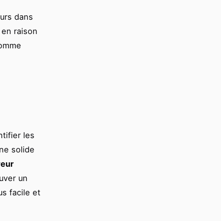
eurs dans
 en raison
 comme
tifier les
ne solide
reur
ouver un
s facile et