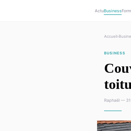
Actu
Business
Form
Accueil
›
Busin
BUSINESS
Couv
toit
Raphaël — 31