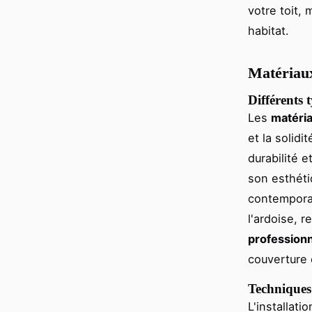
votre toit, 
habitat.
Matériaux
Différents 
Les
matéri
et la solidi
durabilité e
son esthéti
contempora
l'ardoise, 
profession
couverture 
Techniques 
L'installat