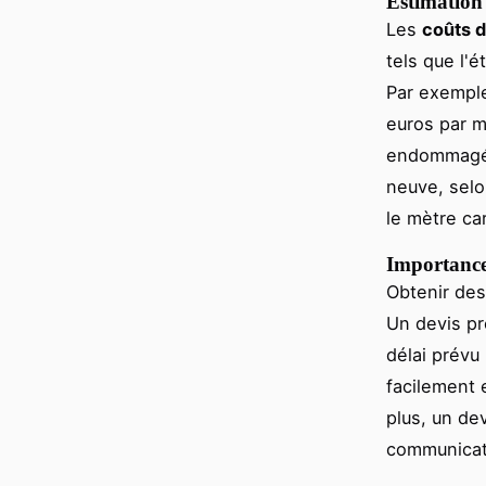
Estimation 
Les
coûts d
tels que l'é
Par exemple
euros par m
endommagées
neuve, selo
le mètre car
Importance 
Obtenir de
Un devis pr
délai prévu
facilement 
plus, un de
communicati