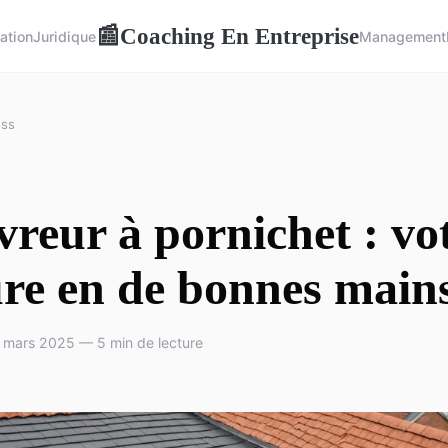
Coaching En Entreprise
📰
ation
Juridique
Management
ess
reur à pornichet : vo
ure en de bonnes main
 mars 2025 — 5 min de lecture