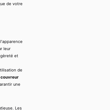
ique de votre
 l'apparence
r leur
égèreté et
tilisation de
s
couvreur
arantir une
utieuse. Les