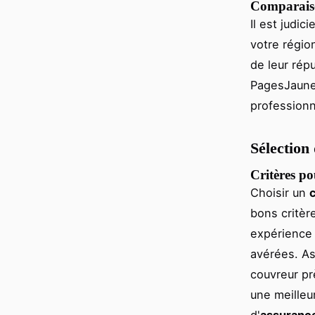
Comparaison
Il est judic
votre régio
de leur rép
PagesJaunes
professionn
Sélection
Critères po
Choisir un
bons critèr
expérience
avérées. As
couvreur pr
une meilleu