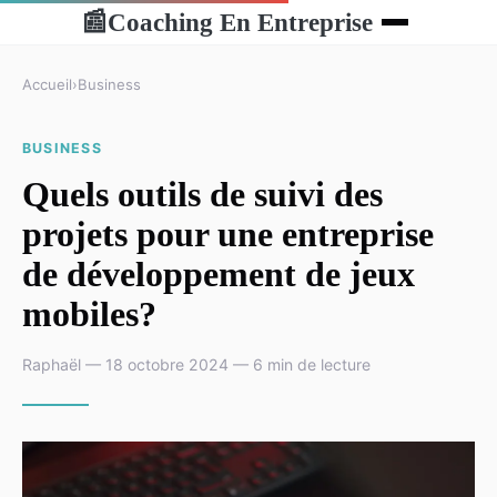
Coaching En Entreprise
📰
Accueil
›
Business
BUSINESS
Quels outils de suivi des
projets pour une entreprise
de développement de jeux
mobiles?
Raphaël — 18 octobre 2024 — 6 min de lecture