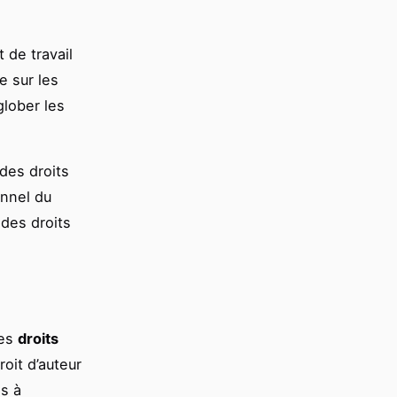
 de travail
e sur les
glober les
des droits
onnel du
 des droits
les
droits
oit d’auteur
és à