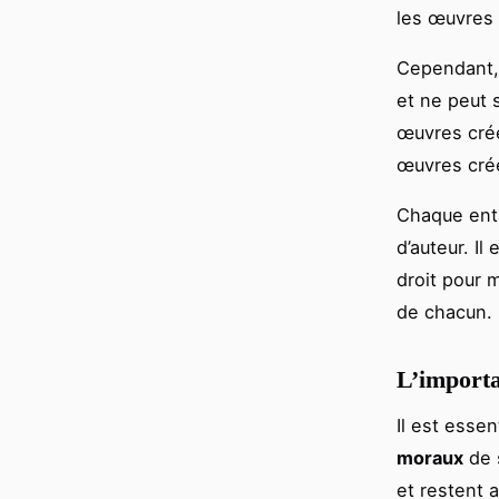
les œuvres 
Cependant, 
et ne peut 
œuvres créé
œuvres cré
Chaque entr
d’auteur. I
droit pour 
de chacun.
L’importa
Il est esse
moraux
de s
et restent 