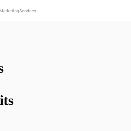
Marketing
Services
s
its
?