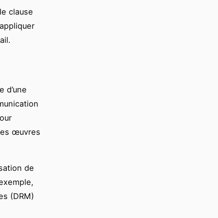
le clause
’appliquer
il.
ce d’une
munication
pour
 des œuvres
isation de
 exemple,
ques (DRM)