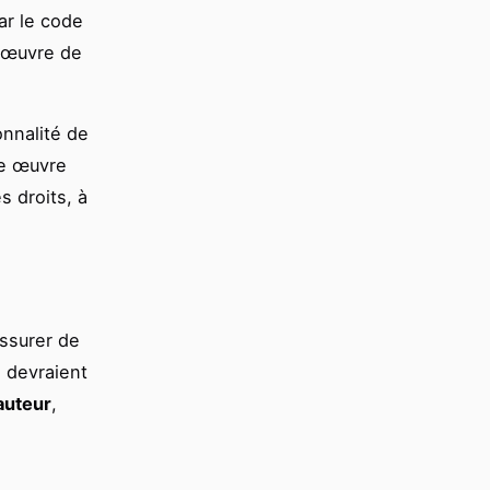
par le code
e œuvre de
onnalité de
ne œuvre
s droits, à
assurer de
 devraient
auteur
,