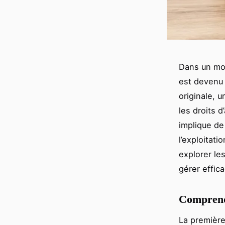
Dans un mon
est devenu 
originale, 
les droits d
implique de
l’exploitati
explorer le
gérer effic
Comprendr
La première