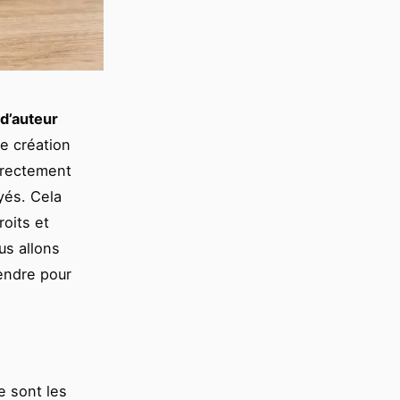
 d’auteur
ne création
rrectement
oyés. Cela
oits et
us allons
rendre pour
e sont les