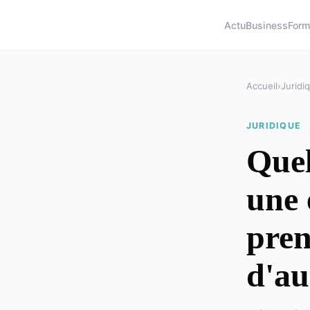
Actu
Business
Form
Accueil
›
Juridi
JURIDIQUE
Quel
une 
pren
d'au