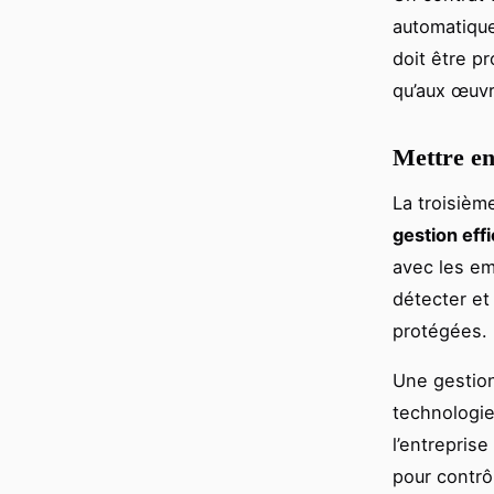
automatique
doit être p
qu’aux œuvr
Mettre en
La troisièm
gestion eff
avec les em
détecter et 
protégées.
Une gestion 
technologie
l’entrepris
pour contrôl