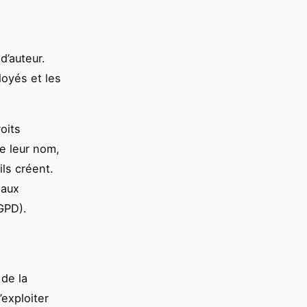
d’auteur.
loyés et les
oits
e leur nom,
ls créent.
 aux
GPD).
 de la
’exploiter