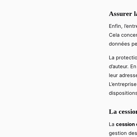
Assurer l
Enfin, l’entr
Cela concer
données per
La protecti
d’auteur. E
leur adress
L’entrepris
disposition
La cessio
La
cession 
gestion des 