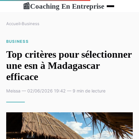
Coaching En Entreprise
📰
Accueil
›
Business
BUSINESS
Top critères pour sélectionner
une esn à Madagascar
efficace
Meissa — 02/06/2026 19:42 — 9 min de lecture